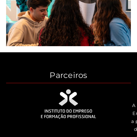
Parceiros
A
E
a 
d